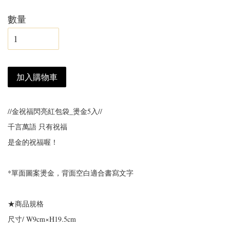
數量
加入購物車
//金祝福閃亮紅包袋_燙金5入//
千言萬語 只有祝福
是金的祝福喔！
*單面圖案燙金，背面空白適合書寫文字
★商品規格
尺寸/ W9cm×H19.5cm