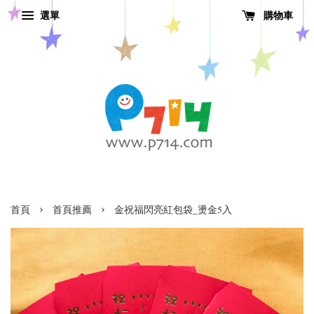
選單
購物車
›
›
首頁
首頁推薦
金祝福閃亮紅包袋_燙金5入