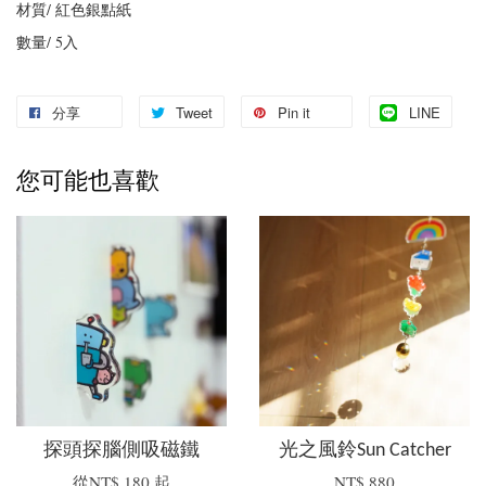
材質/ 紅色銀點紙
數量/
5
入
分享
Tweet
Pin it
LINE
您可能也喜歡
探頭探腦側吸磁鐵
光之風鈴Sun Catcher
從
NT$ 180
起
NT$ 880