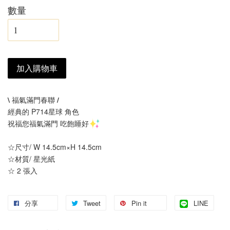
數量
加入購物車
\ 福氣滿門春聯 /
經典的 P714星球 角色
祝福您福氣滿門 吃飽睡好
☆尺寸/ W 14.5cm×H 14.5cm
☆材質/ 星光紙
☆ 2 張入
分享
Tweet
Pin it
LINE