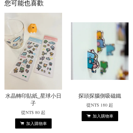
您可能也喜歡
水晶轉印貼紙_星球小日
探頭探腦側吸磁鐵
子
從
NT$ 180
起
從
NT$ 80
起
加入購物車
加入購物車