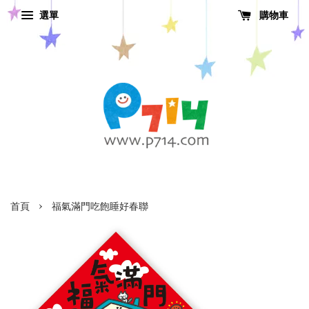
選單
購物車
›
首頁
福氣滿門吃飽睡好春聯