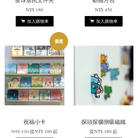
星球居民文件夾
動物方包
NT$ 180
NT$ 450
加入購物車
加入購物車
優惠
祝福小卡
探頭探腦側吸磁鐵
NT$ 120
從
NT$ 100
起
從
NT$ 180
起