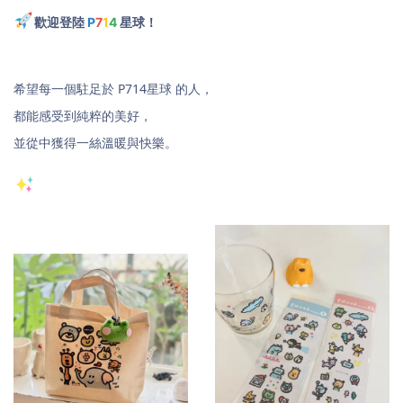
歡迎登陸
P
7
1
4
星球！
希望每一個駐足於 P714星球 的人，
都能感受到純粹的美好，
並從中獲得一絲溫暖與快樂。