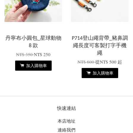
丹寧布小圓包_星球動物
P714登山繩背帶_豬鼻調
8 款
繩長度可客製打字手機
繩
NT$ 350
NT$ 250
NT$ 600
從
NT$ 500
起
加入購物車
加入購物車
快速連結
本店地址
連絡我們