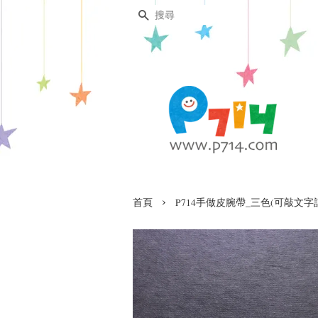
搜尋
›
首頁
P714手做皮腕帶_三色(可敲文字