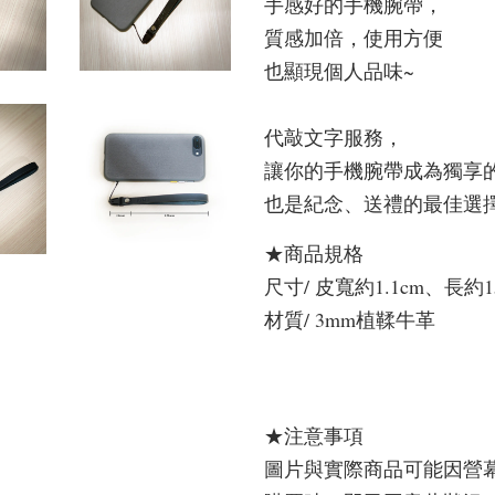
手感好的手機腕帶，
質感加倍，使用方便
也顯現個人品味~
代敲文字服務，
讓你的手機腕帶成為獨享的
也是紀念、送禮的最佳選擇
★商品規格
尺寸/ 皮寬約1.1cm、長約1
材質/ 3mm植鞣牛革
★注意事項
圖片與實際商品可能因營