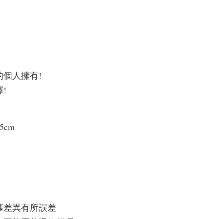
個人擁有!
!
5cm
幕差異有所誤差