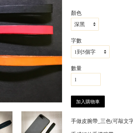
顏色
字數
數量
加入購物車
手做皮腕帶_三色(可敲文字