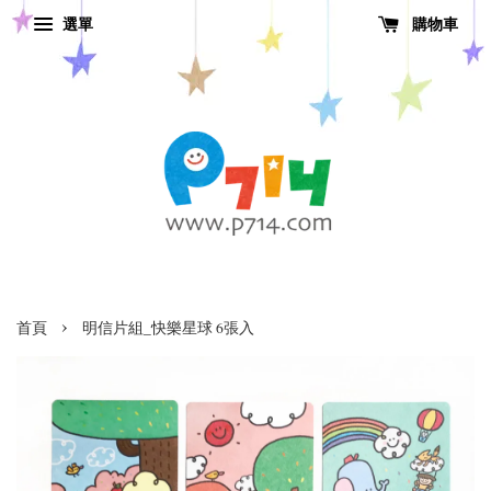
選單
購物車
›
首頁
明信片組_快樂星球 6張入