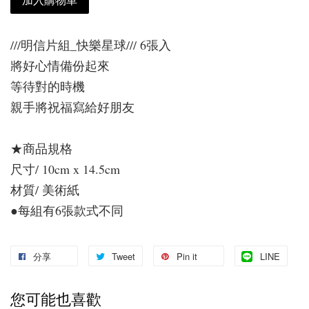
///明信片組_快樂星球/// 6張入
將好心情備份起來
等待對的時機
親手將祝福寫給好朋友
★商品規格
尺寸/ 10cm x 14.5cm
材質/ 美術紙
●每組有6張款式不同
分享
Tweet
Pin it
LINE
您可能也喜歡