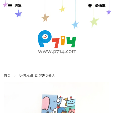
選單
購物車
›
首頁
明信片組_郊遊趣 3張入