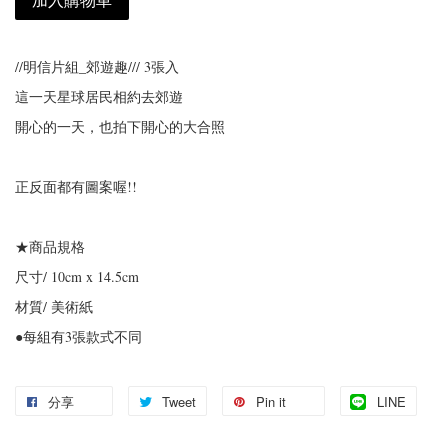
//明信片組_郊遊趣/// 3張入
這一天星球居民相約去郊遊
開心的一天，也拍下開心的大合照
正反面都有圖案喔!!
★商品規格
尺寸/ 10cm x 14.5cm
材質/ 美術紙
●每組有3張款式不同
分享
Tweet
Pin it
LINE