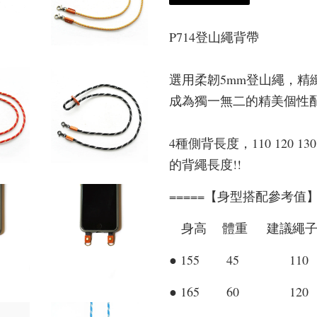
P714登山繩背帶
選用柔韌5mm登山繩，精
成為獨一無二的精美個性
4種側背長度，110 120 1
的背繩長度!!
=====【身型搭配參考值】=
身高 體重 建議繩子長
● 155 45 110
● 165 60 120