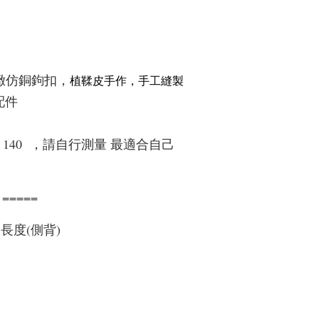
緻仿銅鉤扣，
植鞣皮手作，手工縫製
配件
30 140 ，請自行測量 最適合自己
====
度(側背)