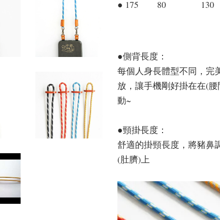
● 175 80 130
●側背長度：
每個人身長體型不同，完
放，讓手機剛好掛在在(腰
動~
●頸掛長度：
舒適的掛頸長度，將豬鼻
(肚臍)上