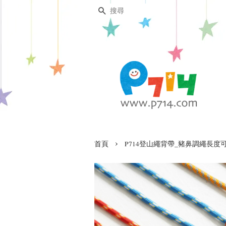
搜尋
›
首頁
P714登山繩背帶_豬鼻調繩長