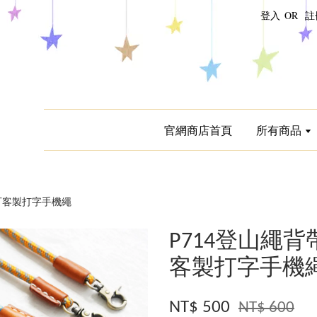
登入
OR
註
官網商店首頁
所有商品
度可客製打字手機繩
P714登山繩
客製打字手機
NT$ 500
NT$ 600