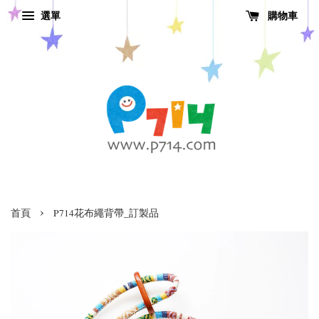
選單
購物車
›
首頁
P714花布繩背帶_訂製品