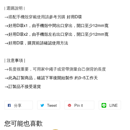
| 選購說明 |
好用D環
→搭配手機殼穿戴使用請參考另購
→好用D環x1，由手機殼中間出口穿出，開口至少12mm寬
→好用D環x2，由手機殼左右出口穿出，開口至少12mm寬
→好用D環，購買前請確認使用方法
|
注意事項
|
→長度很重要，可用家中繩子或背帶測量自己側背的長度
→此為訂製商品，確認下單後開始製作 約3~5工作天
→訂製品不接受退貨
分享
Tweet
Pin it
LINE
您可能也喜歡