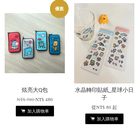
優惠
炫亮大Q包
水晶轉印貼紙_星球小日
子
NT$ 580
NT$ 480
從
NT$ 80
起
加入購物車
加入購物車