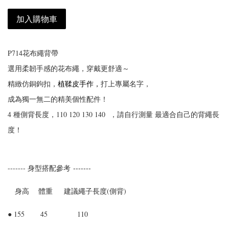
加入購物車
P714花布繩背帶
，
選用柔韌手感的花布繩
穿戴更舒適～
，
植鞣皮手作，
，
精緻仿銅鉤扣
打上專屬名字
成為獨一無二的精美個性配件！
4 種側背長度，110 120 130 140 ，請自行測量 最適合自己的背繩長
度！
-------
------- 身型搭配參考
身高 體重 建議繩子長度(側背)
● 155 45 110