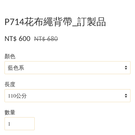
P714花布繩背帶_訂製品
NT$ 600
NT$ 680
顏色
長度
數量