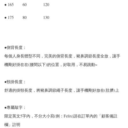
● 165 60 120
● 175 80 130
●側背長度：
每個人身長體型不同，完美的側背長度，豬鼻調節長度全放，讓手
機剛好掛在在(腰間以下)的位置，好取用，不易跳動~
●頸掛長度：
舒適的掛頸長度，將豬鼻調節繩子長度，讓手機剛好放在(肚臍)上
●專屬敲字：
限定英文5字內，不分大小寫(例：Felix)請在訂單內的「顧客備註
欄」註明